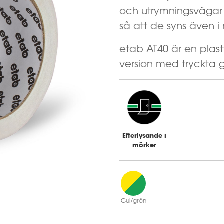
och utrymningsvägar
så att de syns även i
etab AT40 är en pla
version med tryckta g
Efterlysande i
mörker
Gul/grön