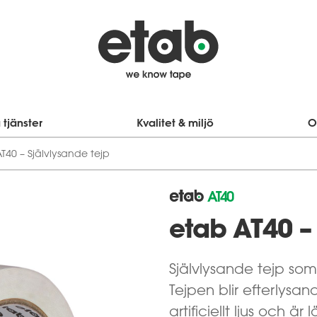
 tjänster
Kvalitet & miljö
O
T40 – Själv­lysande tejp
AT40
etab AT40 – 
Självlysande tejp som
Tejpen blir efterlysa
artificiellt ljus och 