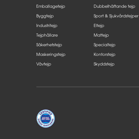
Emballagetejp
Dubbelhäftande tejp
Byggtejp
Sport & Sjukvårdstejper
Industritejp
Eltejp
Tejphållare
Mattejp
Säkerhetstejp
Specialtejp
Maskeringstejp
Kontorstejp
Vävtejp
Skyddstejp