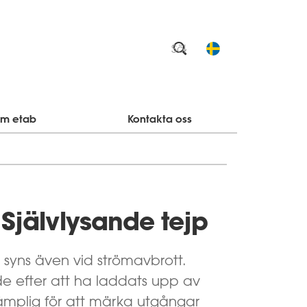
m etab
Kontakta oss
Själv­lysande tejp
 syns även vid strömavbrott.
nde efter att ha laddats upp av
är lämplig för att märka utgångar