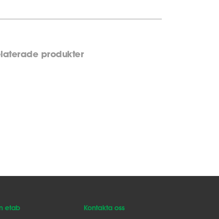
laterade produkter
 etab
Kontakta oss