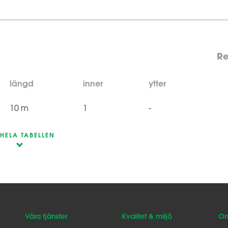
Re
längd
inner
ytter
10 m
1
-
 HELA TABELLEN
Våra tjänster
Kvalitet & miljö
Om