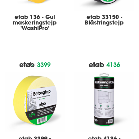
etab 136 - Gul
etab 33150 -
maskerings­­tejp
Blästringstejp
'Washi­Pro'
3399
4136
etab 3399 -
etab 4136 -