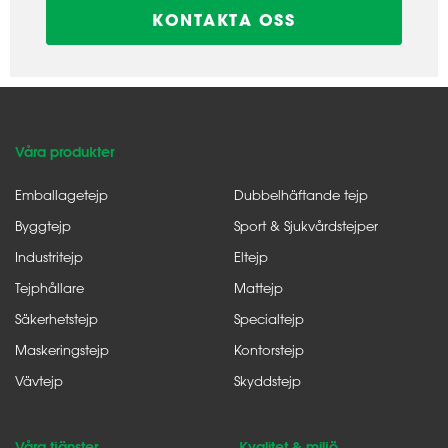
KONTAKTA OSS
Våra produkter
Emballagetejp
Dubbelhäftande tejp
Byggtejp
Sport & Sjukvårdstejper
Industritejp
Eltejp
Tejphållare
Mattejp
Säkerhetstejp
Specialtejp
Maskeringstejp
Kontorstejp
Vävtejp
Skyddstejp
Våra tjänster
Kvalitet & miljö