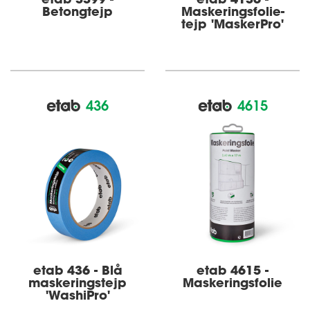
Betongtejp
Maskerings­­folie­
tejp 'MaskerPro'
436
4615
etab 436 - Blå
etab 4615 -
maskeringstejp
Maskerings­­folie
'WashiPro'