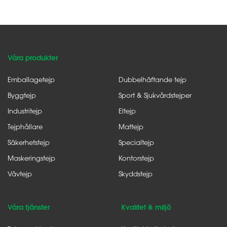
Våra produkter
Emballagetejp
Dubbelhäftande tejp
Byggtejp
Sport & Sjukvårdstejper
Industritejp
Eltejp
Tejphållare
Mattejp
Säkerhetstejp
Specialtejp
Maskeringstejp
Kontorstejp
Vävtejp
Skyddstejp
Våra tjänster
Kvalitet & miljö