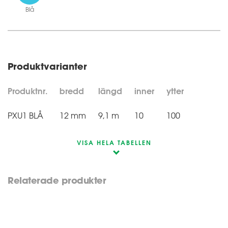
Blå
Produktvarianter
Produktnr.
bredd
längd
inner
ytter
PXU1 BLÅ
12 mm
9,1 m
10
100
VISA HELA TABELLEN
Relaterade produkter