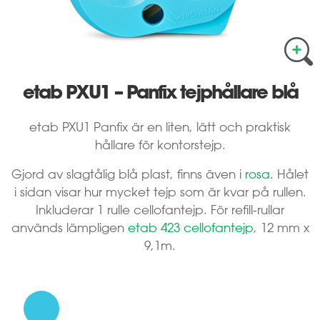
etab PXU1 – Panfix tejphållare blå
etab PXU1 Panfix är en liten, lätt och praktisk
hållare för kontorstejp.
Gjord av slagtålig blå plast, finns även i
rosa
. Hålet
i sidan visar hur mycket tejp som är kvar på rullen.
Inkluderar 1 rulle cellofantejp. För refill-rullar
används lämpligen
etab 423 cellofantejp
, 12 mm x
9,1m.