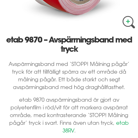
etab 9870 – Avspärrningsband med
tryck
Avspärrningsband med ‘STOPP! Målning pågår’
tryck för att tillfälligt spärra av ett område då
målning pågår. Ett både starkt och segt
avspärrningsband med hög draghållfasthet.
etab 9870 avspärrningsband är gjort av
polyetenfilm i röd/vit för att markera avspärrat
område, med kontrasterande ‘STOPP! Målning
pågår’ tryck i svart. Finns även utan tryck,
etab
38RV
.