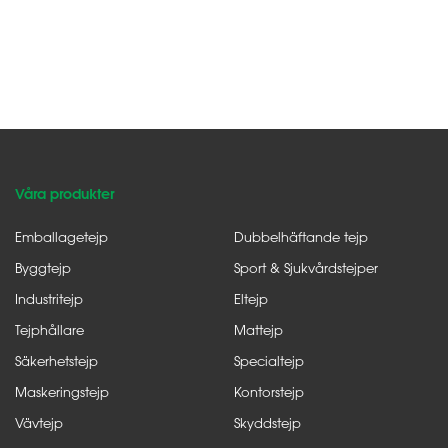
Våra produkter
Emballagetejp
Dubbelhäftande tejp
Byggtejp
Sport & Sjukvårdstejper
Industritejp
Eltejp
Tejphållare
Mattejp
Säkerhetstejp
Specialtejp
Maskeringstejp
Kontorstejp
Vävtejp
Skyddstejp