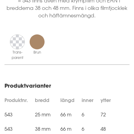
* = 543 finns även med krympfilm och EAN i
bredderna 38 och 48 mm. Finns i olika filmtjocklek
och häftämnesmängd.
Trans­
Brun
parent
Produktvarianter
Produktnr.
bredd
längd
inner
ytter
543
25 mm
66 m
6
72
543
38 mm
66 m
6
48