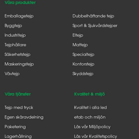
Våra produkter
Emballagetejp
Dubbelhäftande tejp
Byggtejp
Sport & Sjukvårdstejper
Industritejp
Eltejp
Tejphållare
Mattejp
Säkerhetstejp
Specialtejp
Maskeringstejp
Kontorstejp
Vävtejp
Skyddstejp
Våra tjänster
Kvalitet & miljö
Tejp med tryck
Kvalitet i alla led
Egen skäravdelning
etab och miljön
Paketering
Läs vår Miljöpolicy
Lagerhållning
Läs vår Kvalitetspolicy