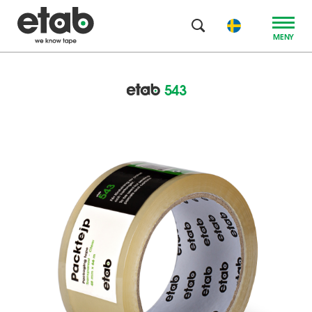
MENY
543