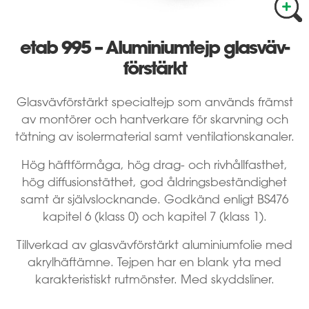
etab 995 – Aluminium­­tejp glasväv­
förstärkt
Glasvävförstärkt specialtejp som används främst
av montörer och hantverkare för skarvning och
tätning av isolermaterial samt ventilationskanaler.
Hög häftförmåga, hög drag- och rivhållfasthet,
hög diffusionstäthet, god åldringsbeständighet
samt är självslocknande. Godkänd enligt BS476
kapitel 6 (klass 0) och kapitel 7 (klass 1).
Tillverkad av glasvävförstärkt aluminiumfolie med
akrylhäftämne. Tejpen har en blank yta med
karakteristiskt rutmönster. Med skyddsliner.