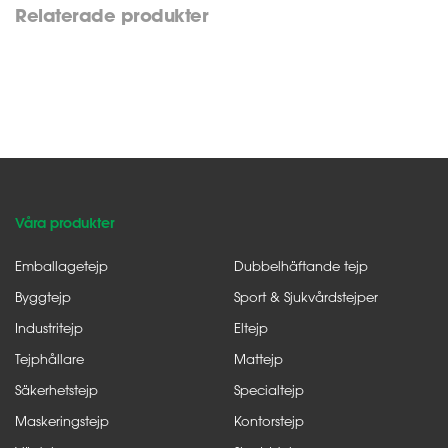
Relaterade produkter
Våra produkter
Emballagetejp
Dubbelhäftande tejp
Byggtejp
Sport & Sjukvårdstejper
Industritejp
Eltejp
Tejphållare
Mattejp
Säkerhetstejp
Specialtejp
Maskeringstejp
Kontorstejp