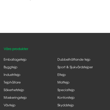
Våra produkter
Emballagetejp
Dubbelhäftande tejp
Byggtejp
Sport & Sjukvårdstejper
Industritejp
Eltejp
Tejphållare
Mattejp
Säkerhetstejp
Specialtejp
Maskeringstejp
Kontorstejp
Vävtejp
Skyddstejp