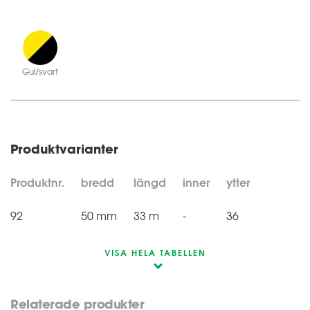
Gul/svart
Produktvarianter
Produktnr.
bredd
längd
inner
ytter
92
50 mm
33 m
-
36
VISA HELA TABELLEN
Relaterade produkter