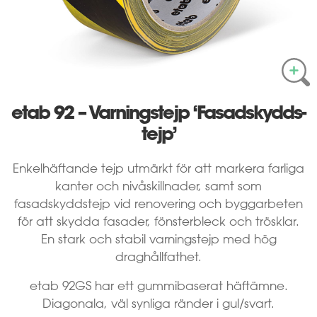
etab 92 – Varnings­tejp ‘Fasad­skydds­
tejp’
Enkelhäftande tejp utmärkt för att markera farliga
kanter och nivåskillnader, samt som
fasadskyddstejp vid renovering och byggarbeten
för att skydda fasader, fönsterbleck och trösklar.
En stark och stabil varningstejp med hög
draghållfathet.
etab 92GS har ett gummibaserat häftämne.
Diagonala, väl synliga ränder i gul/svart.