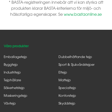
* BASTA-registreringen innebär att vi kan styrka att
produkten klarar BASTA-kriterierna för miljö- och
hälsofarliga egenskaper. Se
www.bastaonline.se
Våra produkter
Emballagetejp
Dubbelhäftande tejp
Byggtejp
Sport & Sjukvårdstejper
Industritejp
Eltejp
Tejphållare
Mattejp
Säkerhetstejp
Specialtejp
Maskeringstejp
Kontorstejp
Vävtejp
Skyddstejp