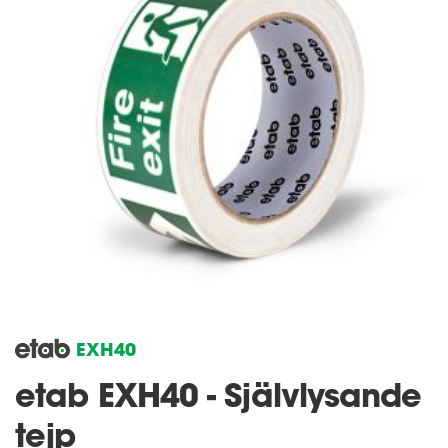
EXH40
etab EXH40 - Självlysande
tejp