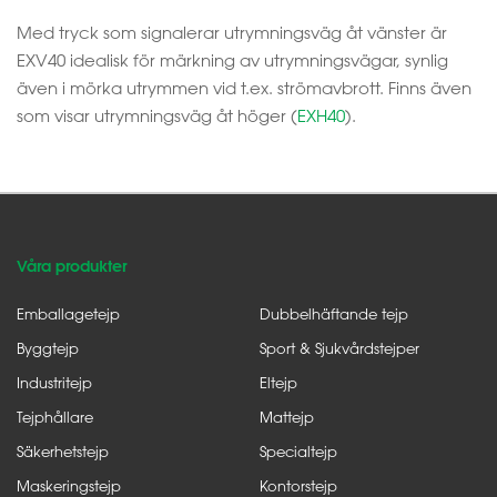
Med tryck som signalerar utrymningsväg åt vänster är
EXV40 idealisk för märkning av utrymningsvägar, synlig
även i mörka utrymmen vid t.ex. strömavbrott. Finns även
som visar utrymningsväg åt höger (
EXH40
).
Våra produkter
Emballagetejp
Dubbelhäftande tejp
Byggtejp
Sport & Sjukvårdstejper
Industritejp
Eltejp
Tejphållare
Mattejp
Säkerhetstejp
Specialtejp
Maskeringstejp
Kontorstejp